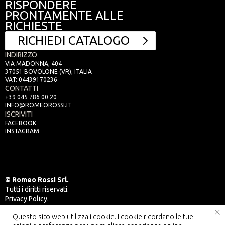
RISPONDERE
PRONTAMENTE ALLE
RICHIESTE
RICHIEDI CATALOGO
INDIRIZZO
VIA MADONNA, 404
37051 BOVOLONE (VR), ITALIA
VAT: 04439170236
CONTATTI
+39 045 786 00 20
INFO@ROMEOROSSI.IT
ISCRIVITI
FACEBOOK
INSTAGRAM
© Romeo Rossi Srl.
Tutti i diritti riservati.
Privacy Policy.
CREATED BY
DESIGN FABRIKA
X
DESIGN PILL
STUDIO
Questo sito web utilizza i cookie. I cookie ricordano le tue