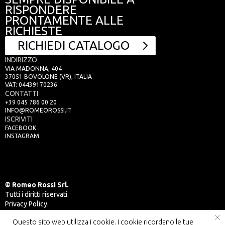
RISPONDERE
PRONTAMENTE ALLE
RICHIESTE
RICHIEDI CATALOGO
INDIRIZZO
VIA MADONNA, 404
37051 BOVOLONE (VR), ITALIA
VAT: 04439170236
CONTATTI
+39 045 786 00 20
INFO@ROMEOROSSI.IT
ISCRIVITI
FACEBOOK
INSTAGRAM
© Romeo Rossi Srl.
Tutti i diritti riservati.
Privacy Policy.
CREATED BY
DESIGN FABRIKA
X
DESIGN PILL
STUDIO
Questo sito web utilizza i cookie. I cookie ricordano le tue